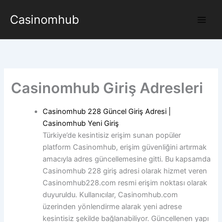
İçeriğe
Casinomhub
atla
Main
Men
Casinomhub Giriş Adresleri
Casinomhub 228 Güncel Giriş Adresi |
Casinomhub Yeni Giriş
Türkiye’de kesintisiz erişim sunan popüler
platform Casinomhub, erişim güvenliğini artırmak
amacıyla adres güncellemesine gitti. Bu kapsamda
Casinomhub 228 giriş adresi olarak hizmet veren
Casinomhub228.com resmi erişim noktası olarak
duyuruldu. Kullanıcılar, Casinomhub.com
üzerinden yönlendirme alarak yeni adrese
kesintisiz şekilde bağlanabiliyor. Güncellenen yapı