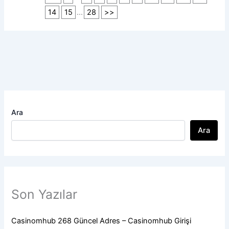
14
15
...
28
>>
Ara
Ara
Son Yazılar
Casinomhub 268 Güncel Adres – Casinomhub Girişi