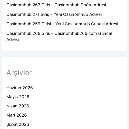
Casinomhub 262 Giriş – Casinomhub Doğru Adresi
Casinomhub 271 Giriş – Yeni Casinomhub Adresi
Casinomhub 259 Girişi – Yeni Casinomhub Güncel Adresi
Casinomhub 266 Giriş – Casinomhub266.com Güncel
Adresi
Arşivler
Haziran 2026
Mayıs 2026
Nisan 2026
Mart 2026
Şubat 2026