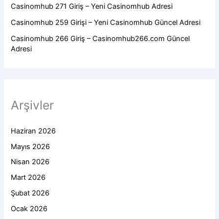
Casinomhub 271 Giriş – Yeni Casinomhub Adresi
Casinomhub 259 Girişi – Yeni Casinomhub Güncel Adresi
Casinomhub 266 Giriş – Casinomhub266.com Güncel
Adresi
Arşivler
Haziran 2026
Mayıs 2026
Nisan 2026
Mart 2026
Şubat 2026
Ocak 2026