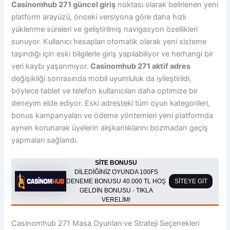
Casinomhub 271 güncel giriş
noktası olarak belirlenen yeni
platform arayüzü, önceki versiyona göre daha hızlı
yüklenme süreleri ve geliştirilmiş navigasyon özellikleri
sunuyor. Kullanıcı hesapları otomatik olarak yeni sisteme
taşındığı için eski bilgilerle giriş yapılabiliyor ve herhangi bir
veri kaybı yaşanmıyor.
Casinomhub 271 aktif adres
değişikliği sonrasında mobil uyumluluk da iyileştirildi,
böylece tablet ve telefon kullanıcıları daha optimize bir
deneyim elde ediyor. Eski adresteki tüm oyun kategorileri,
bonus kampanyaları ve ödeme yöntemleri yeni platformda
aynen korunarak üyelerin alışkanlıklarını bozmadan geçiş
yapmaları sağlandı.
SİTE BONUSU
DİLEDİĞİNİZ OYUNDA 100FS
DENEME BONUSU 40.000 TL HOŞ
SİTEYE GİT
GELDİN BONUSU - TIKLA
VERELİM!
Casinomhub 271 Masa Oyunları ve Strateji Seçenekleri