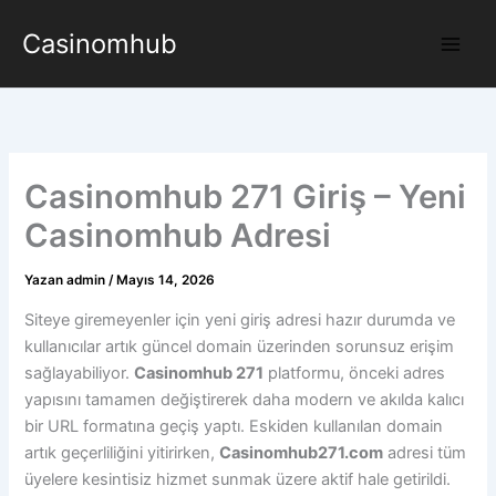
İçeriğe
Casinomhub
atla
Main
Men
Casinomhub 271 Giriş – Yeni
Casinomhub Adresi
Yazan
admin
/
Mayıs 14, 2026
Siteye giremeyenler için yeni giriş adresi hazır durumda ve
kullanıcılar artık güncel domain üzerinden sorunsuz erişim
sağlayabiliyor.
Casinomhub 271
platformu, önceki adres
yapısını tamamen değiştirerek daha modern ve akılda kalıcı
bir URL formatına geçiş yaptı. Eskiden kullanılan domain
artık geçerliliğini yitirirken,
Casinomhub271.com
adresi tüm
üyelere kesintisiz hizmet sunmak üzere aktif hale getirildi.