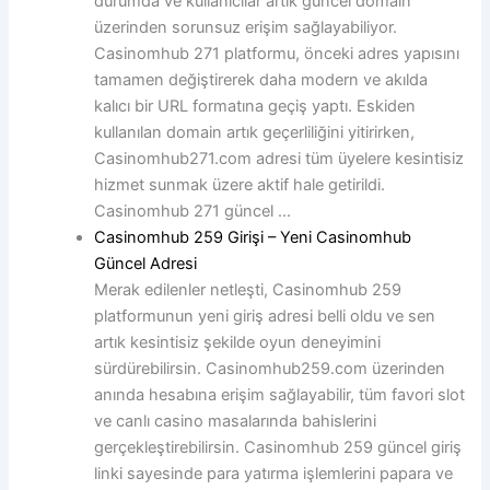
durumda ve kullanıcılar artık güncel domain
üzerinden sorunsuz erişim sağlayabiliyor.
Casinomhub 271 platformu, önceki adres yapısını
tamamen değiştirerek daha modern ve akılda
kalıcı bir URL formatına geçiş yaptı. Eskiden
kullanılan domain artık geçerliliğini yitirirken,
Casinomhub271.com adresi tüm üyelere kesintisiz
hizmet sunmak üzere aktif hale getirildi.
Casinomhub 271 güncel ...
Casinomhub 259 Girişi – Yeni Casinomhub
Güncel Adresi
Merak edilenler netleşti, Casinomhub 259
platformunun yeni giriş adresi belli oldu ve sen
artık kesintisiz şekilde oyun deneyimini
sürdürebilirsin. Casinomhub259.com üzerinden
anında hesabına erişim sağlayabilir, tüm favori slot
ve canlı casino masalarında bahislerini
gerçekleştirebilirsin. Casinomhub 259 güncel giriş
linki sayesinde para yatırma işlemlerini papara ve