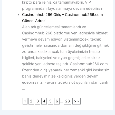
kripto para ile hızlıca tamamlayabilir, VIP
programından faydalanmaya devam edebilirsin. ...
Casinomhub 266 Giriş – Casinomhub266.com
Güncel Adresi
Alan adı güncellemesi tamamlandı ve
Casinomhub 266 platformu yeni adresiyle hizmet
vermeye devam ediyor. Sistemimizdeki teknik
geliştirmeler sırasında domain değişikliğine gitmek
zorunda kaldık ancak tüm üyelerimizin hesap
bilgileri, bakiyeleri ve oyun geçmişleri eksiksiz
şekilde yeni adrese taşındı. Casinomhub266.com
üzerinden giriş yaparak her zamanki gibi kesintisiz
bahis deneyiminize kaldığınız yerden devam
edebilirsiniz. Favorinizdeki slot oyunlarından canlı
...
1
2
3
4
5
6
...
28
>>