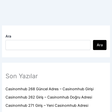
Ara
Ara
Son Yazılar
Casinomhub 268 Güncel Adres – Casinomhub Girişi
Casinomhub 262 Giriş – Casinomhub Doğru Adresi
Casinomhub 271 Giriş – Yeni Casinomhub Adresi