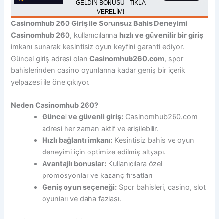
GELDİN BONUSU - TIKLA
VERELİM!
Casinomhub 260 Giriş ile Sorunsuz Bahis Deneyimi
Casinomhub 260
, kullanıcılarına
hızlı ve güvenilir bir giriş
imkanı sunarak kesintisiz oyun keyfini garanti ediyor.
Güncel giriş adresi olan
Casinomhub260.com
, spor
bahislerinden casino oyunlarına kadar geniş bir içerik
yelpazesi ile öne çıkıyor.
Neden Casinomhub 260?
Güncel ve güvenli giriş:
Casinomhub260.com
adresi her zaman aktif ve erişilebilir.
Hızlı bağlantı imkanı:
Kesintisiz bahis ve oyun
deneyimi için optimize edilmiş altyapı.
Avantajlı bonuslar:
Kullanıcılara özel
promosyonlar ve kazanç fırsatları.
Geniş oyun seçeneği:
Spor bahisleri, casino, slot
oyunları ve daha fazlası.