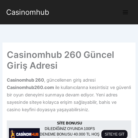
İçeriğe
Casinomhub
atla
Main
Men
Casinomhub 260 Güncel
Giriş Adresi
Casinomhub 260
, güncellenen giriş adresi
Casinomhub260.com
ile kullanıcılarına kesintisiz ve güvenli
bir oyun deneyimi sunmaya devam ediyor. Yeni adres
sayesinde siteye kolayca erişim sağlayabilir, bahis ve
casino keyfini doyasıya yaşayabilirsiniz.
SİTE BONUSU
DİLEDİĞİNİZ OYUNDA 100FS
DENEME BONUSU 40.000 TL HOŞ
SİTEYE GİT