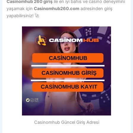
Casinomhub 260 giriş
ile en iyi bahis ve casino deneyimini
yaşamak için
Casinomhub260.com
adresinden giriş
yapabilirsiniz! 🚀
Casinomhub Güncel Giriş Adresi