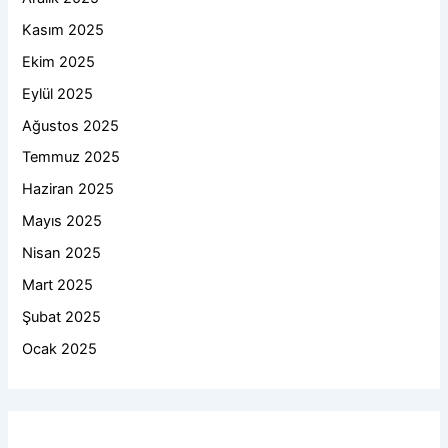
Kasım 2025
Ekim 2025
Eylül 2025
Ağustos 2025
Temmuz 2025
Haziran 2025
Mayıs 2025
Nisan 2025
Mart 2025
Şubat 2025
Ocak 2025