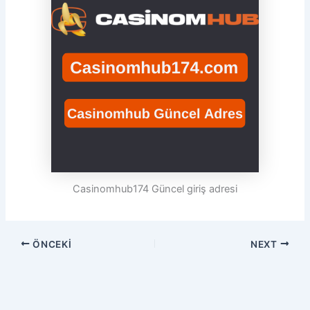
Casinomhub174 Güncel giriş adresi
ÖNCEKI
NEXT