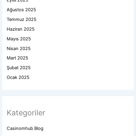
Ağustos 2025
Temmuz 2025
Haziran 2025
Mayıs 2025
Nisan 2025
Mart 2025
Şubat 2025
Ocak 2025
Kategoriler
Casinomhub Blog