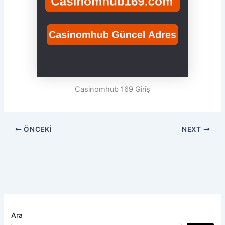
Casinomhub 169 Giriş
ÖNCEKI
NEXT
Ara