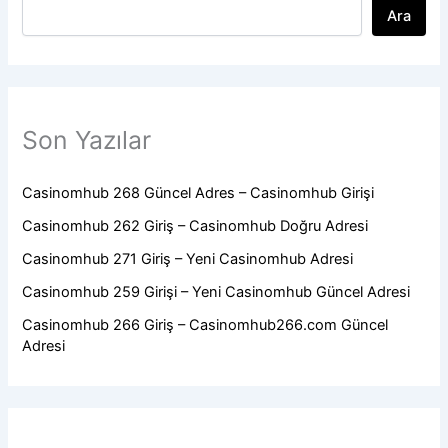
Ara
Son Yazılar
Casinomhub 268 Güncel Adres – Casinomhub Girişi
Casinomhub 262 Giriş – Casinomhub Doğru Adresi
Casinomhub 271 Giriş – Yeni Casinomhub Adresi
Casinomhub 259 Girişi – Yeni Casinomhub Güncel Adresi
Casinomhub 266 Giriş – Casinomhub266.com Güncel
Adresi