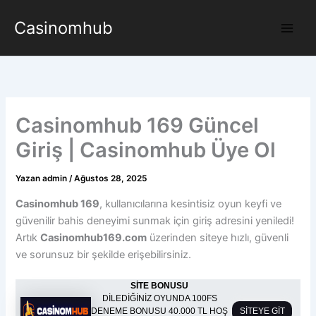
İçeriğe
Casinomhub
atla
Main
Men
Casinomhub 169 Güncel
Giriş | Casinomhub Üye Ol
Yazan
admin
/
Ağustos 28, 2025
Casinomhub 169
, kullanıcılarına kesintisiz oyun keyfi ve
güvenilir bahis deneyimi sunmak için giriş adresini yeniledi!
Artık
Casinomhub169.com
üzerinden siteye hızlı, güvenli
ve sorunsuz bir şekilde erişebilirsiniz.
SİTE BONUSU
DİLEDİĞİNİZ OYUNDA 100FS
DENEME BONUSU 40.000 TL HOŞ
SİTEYE GİT