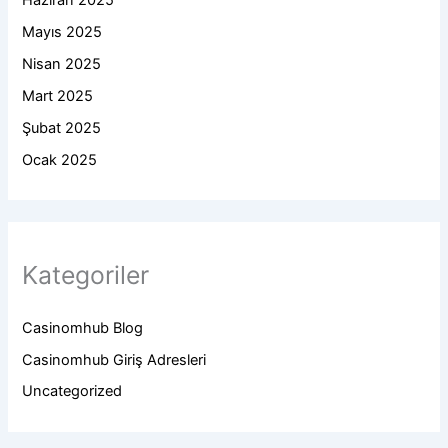
Haziran 2025
Mayıs 2025
Nisan 2025
Mart 2025
Şubat 2025
Ocak 2025
Kategoriler
Casinomhub Blog
Casinomhub Giriş Adresleri
Uncategorized