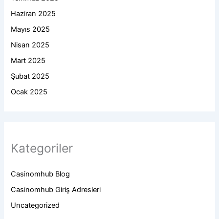
Haziran 2025
Mayıs 2025
Nisan 2025
Mart 2025
Şubat 2025
Ocak 2025
Kategoriler
Casinomhub Blog
Casinomhub Giriş Adresleri
Uncategorized