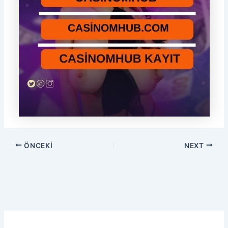
ÖNCEKI
NEXT