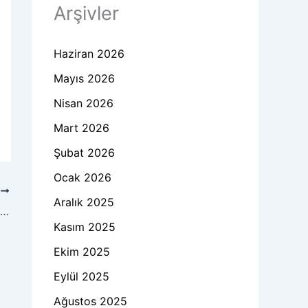
Arşivler
Haziran 2026
Mayıs 2026
Nisan 2026
Mart 2026
Şubat 2026
Ocak 2026
T
Aralık 2025
Casinomhub 141 Giriş – Casinomhub141.com
Kasım 2025
Ekim 2025
Eylül 2025
Ağustos 2025