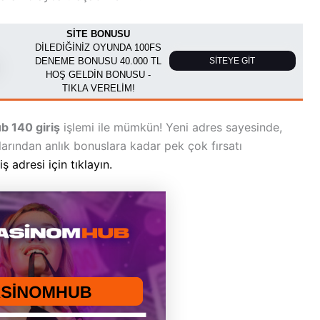
SİTE BONUSU
DİLEDİĞİNİZ OYUNDA 100FS
DENEME BONUSU 40.000 TL
SİTEYE GİT
HOŞ GELDİN BONUSU -
TIKLA VERELİM!
 140 giriş
işlemi ile mümkün! Yeni adres sayesinde,
larından anlık bonuslara kadar pek çok fırsatı
ş adresi için tıklayın.