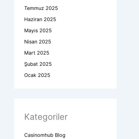
Temmuz 2025
Haziran 2025
Mayıs 2025
Nisan 2025
Mart 2025
Şubat 2025
Ocak 2025
Kategoriler
Casinomhub Blog