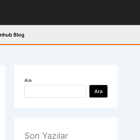
mhub Blog
Ara
Ara
Son Yazılar