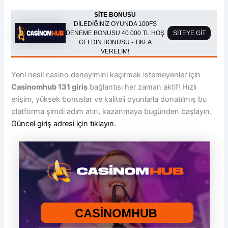
SİTE BONUSU
DİLEDİĞİNİZ OYUNDA 100FS
DENEME BONUSU 40.000 TL HOŞ
SİTEYE GİT
GELDİN BONUSU - TIKLA
VERELİM!
Yeni nesil casino deneyimini kaçırmak istemeyenler için
Casinomhub 131 giriş
bağlantısı her zaman aktif! Hızlı
erişim, yüksek bonuslar ve kaliteli oyunlarla donatılmış bu
platforma şimdi adım atın, kazanmaya bugünden başlayın.
Güncel giriş adresi için tıklayın.