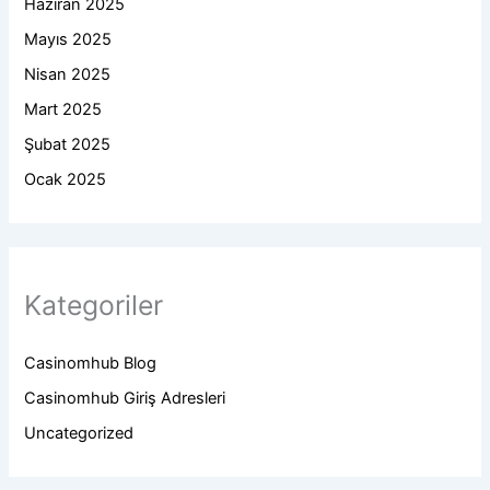
Haziran 2025
Mayıs 2025
Nisan 2025
Mart 2025
Şubat 2025
Ocak 2025
Kategoriler
Casinomhub Blog
Casinomhub Giriş Adresleri
Uncategorized