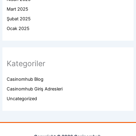
Mart 2025
Şubat 2025
Ocak 2025
Kategoriler
Casinomhub Blog
Casinomhub Giriş Adresleri
Uncategorized