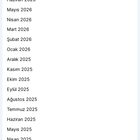
Mayıs 2026
Nisan 2026
Mart 2026
Şubat 2026
Ocak 2026
Aralık 2025
Kasım 2025
Ekim 2025
Eylül 2025
Ağustos 2025
Temmuz 2025
Haziran 2025
Mayıs 2025
Nisan 2025