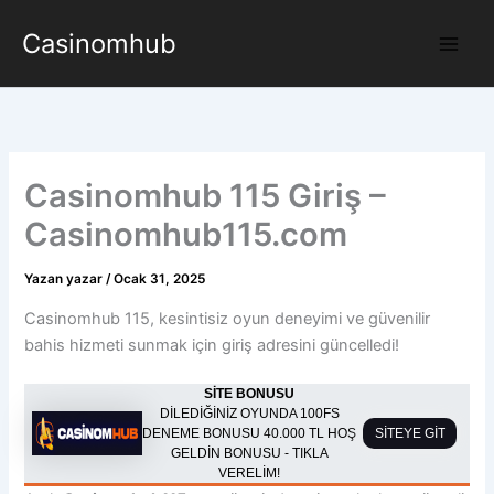
İçeriğe
Casinomhub
atla
Main
Men
Casinomhub 115 Giriş –
Casinomhub115.com
Yazan
yazar
/
Ocak 31, 2025
Casinomhub 115, kesintisiz oyun deneyimi ve güvenilir
bahis hizmeti sunmak için giriş adresini güncelledi!
SİTE BONUSU
DİLEDİĞİNİZ OYUNDA 100FS
DENEME BONUSU 40.000 TL HOŞ
SİTEYE GİT
GELDİN BONUSU - TIKLA
VERELİM!