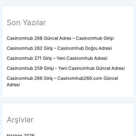
Son Yazılar
Casinomhub 268 Güncel Adres – Casinomhub Girişi
Casinomhub 262 Giriş – Casinomhub Doğru Adresi
Casinomhub 271 Giriş – Yeni Casinomhub Adresi
Casinomhub 259 Girişi – Yeni Casinomhub Güncel Adresi
Casinomhub 266 Giriş – Casinomhub266.com Güncel
Adresi
Arşivler
Haziran 2026