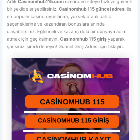
Artık
Casinomhub115.com
üzerinden siteye hızlı ve güvenli
bir şekilde erişebilirsiniz.
Casinomhub 115 güncel adresi
ile
en popüler casino oyunlarına, yüksek oranlı bahis
seçeneklerine ve kazandıran bonuslara anında
ulaşabilirsiniz. Eğlenceli ve kazanç dolu bir dünyaya adım
atmak için geç kalmayın,
Casinomhub 115 giriş
yaparak
şansınızı şimdi deneyin! Güncel Giriş Adresi için tıklayın.