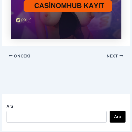
ÖNCEKI
NEXT
Ara
Ara