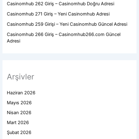
Casinomhub 262 Giriş – Casinomhub Doğru Adresi
Casinomhub 271 Giriş – Yeni Casinomhub Adresi
Casinomhub 259 Girişi – Yeni Casinomhub Güncel Adresi
Casinomhub 266 Giriş – Casinomhub266.com Güncel
Adresi
Arşivler
Haziran 2026
Mayıs 2026
Nisan 2026
Mart 2026
Şubat 2026