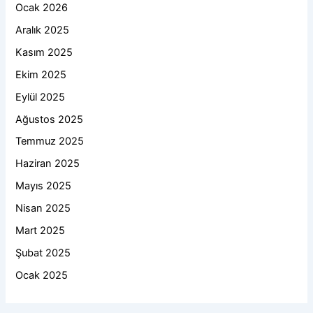
Ocak 2026
Aralık 2025
Kasım 2025
Ekim 2025
Eylül 2025
Ağustos 2025
Temmuz 2025
Haziran 2025
Mayıs 2025
Nisan 2025
Mart 2025
Şubat 2025
Ocak 2025