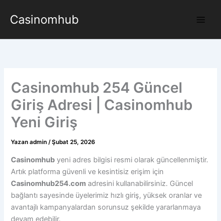
İçeriğe
Casinomhub
atla
Main
Men
Casinomhub 254 Güncel
Giriş Adresi | Casinomhub
Yeni Giriş
Yazan
admin
/
Şubat 25, 2026
Casinomhub
yeni adres bilgisi resmi olarak güncellenmiştir.
Artık platforma güvenli ve kesintisiz erişim için
Casinomhub254.com
adresini kullanabilirsiniz. Güncel
bağlantı sayesinde üyelerimiz hızlı giriş, yüksek oranlar ve
avantajlı kampanyalardan sorunsuz şekilde yararlanmaya
devam edebilir.