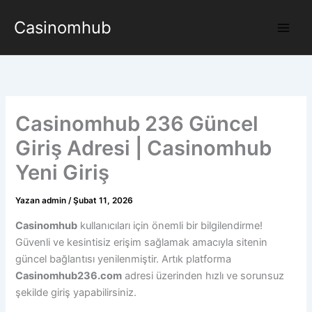
İçeriğe
Casinomhub
atla
Main
Men
Casinomhub 236 Güncel
Giriş Adresi | Casinomhub
Yeni Giriş
Yazan
admin
/
Şubat 11, 2026
Casinomhub
kullanıcıları için önemli bir bilgilendirme!
Güvenli ve kesintisiz erişim sağlamak amacıyla sitenin
güncel bağlantısı yenilenmiştir. Artık platforma
Casinomhub236.com
adresi üzerinden hızlı ve sorunsuz
şekilde giriş yapabilirsiniz.