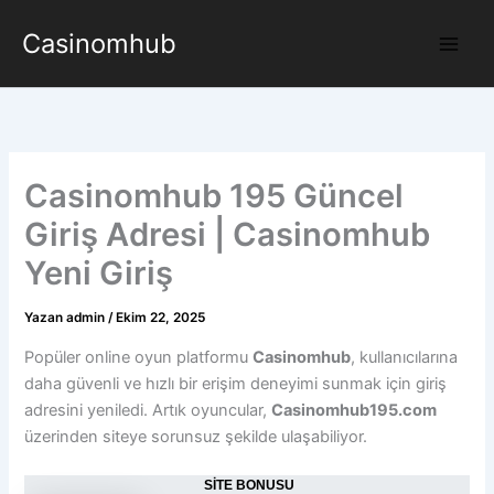
İçeriğe
Casinomhub
atla
Main
Men
Casinomhub 195 Güncel
Giriş Adresi | Casinomhub
Yeni Giriş
Yazan
admin
/
Ekim 22, 2025
Popüler online oyun platformu
Casinomhub
, kullanıcılarına
daha güvenli ve hızlı bir erişim deneyimi sunmak için giriş
adresini yeniledi. Artık oyuncular,
Casinomhub195.com
üzerinden siteye sorunsuz şekilde ulaşabiliyor.
SİTE BONUSU