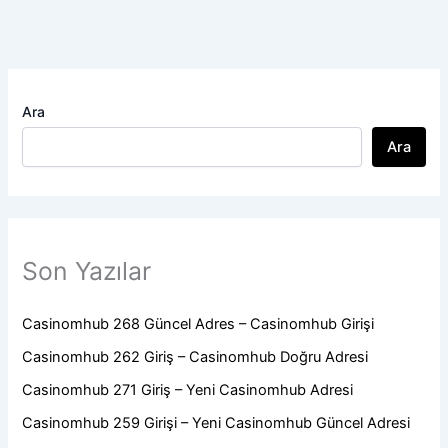
Ara
Ara
Son Yazılar
Casinomhub 268 Güncel Adres – Casinomhub Girişi
Casinomhub 262 Giriş – Casinomhub Doğru Adresi
Casinomhub 271 Giriş – Yeni Casinomhub Adresi
Casinomhub 259 Girişi – Yeni Casinomhub Güncel Adresi