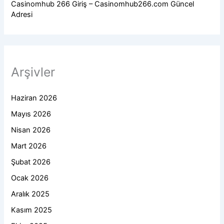
Casinomhub 266 Giriş – Casinomhub266.com Güncel
Adresi
Arşivler
Haziran 2026
Mayıs 2026
Nisan 2026
Mart 2026
Şubat 2026
Ocak 2026
Aralık 2025
Kasım 2025