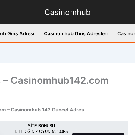
Casinomhub
b Giriş Adresi
Casinomhub Giriş Adresleri
Casino
ş – Casinomhub142.com
om – Casinomhub 142 Güncel Adres
SİTE BONUSU
DİLEDİĞİNİZ OYUNDA 100FS