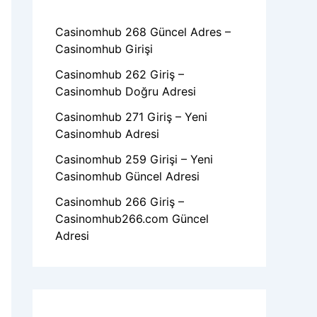
Casinomhub 268 Güncel Adres –
Casinomhub Girişi
Casinomhub 262 Giriş –
Casinomhub Doğru Adresi
Casinomhub 271 Giriş – Yeni
Casinomhub Adresi
Casinomhub 259 Girişi – Yeni
Casinomhub Güncel Adresi
Casinomhub 266 Giriş –
Casinomhub266.com Güncel
Adresi