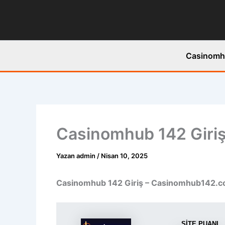
İçeriğe
atla
Casinomhu
Casinomhub 142 Giri
Yazan
admin
/
Nisan 10, 2025
Casinomhub 142 Giriş – Casinomhub142.c
SİTE PUANI