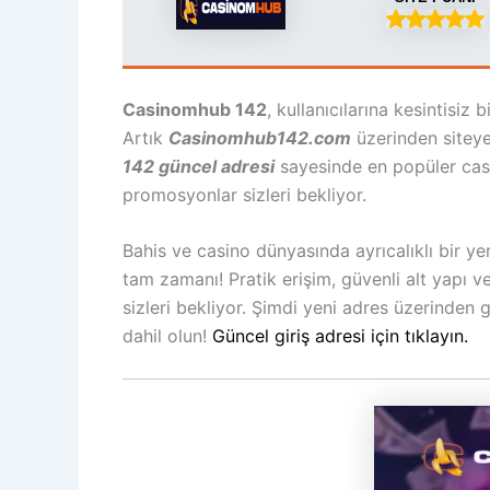
Casinomhub 142
, kullanıcılarına kesintisiz
Artık
Casinomhub142.com
üzerinden siteye 
142 güncel adresi
sayesinde en popüler casin
promosyonlar sizleri bekliyor.
Bahis ve casino dünyasında ayrıcalıklı bir ye
tam zamanı! Pratik erişim, güvenli alt yapı v
sizleri bekliyor. Şimdi yeni adres üzerinden
dahil olun!
Güncel giriş adresi için tıklayın.